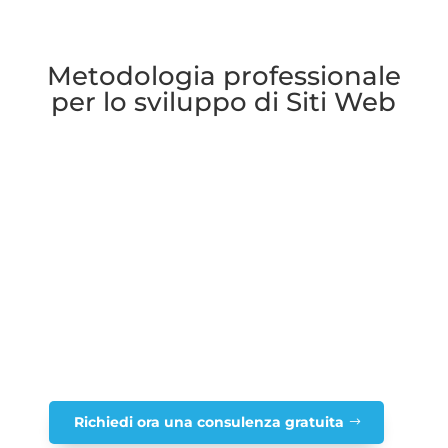
Metodologia professionale
per lo sviluppo di Siti Web
Studio Bi-tec è la Web Agency Forlì di
riferimento per siti web professionali che
generano risultati misurabili. Dal 2008
sviluppiamo progetti con tecnologie
avanzate, SEO integrato e Core Web Vitals
ottimizzati, offrendo soluzioni digitali
perfettamente calibrate per il mercato
locale forlivese e cesenate.
Richiedi ora una consulenza gratuita