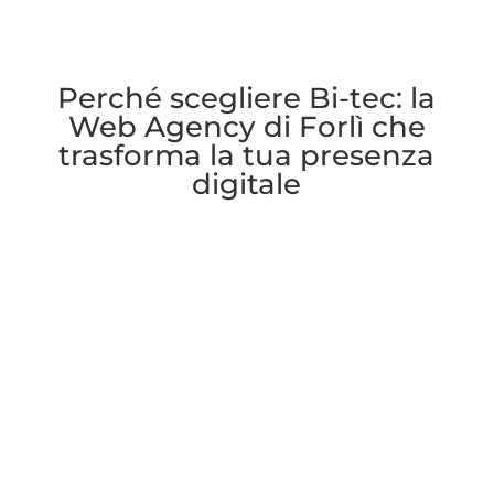
Perché scegliere Bi-tec: la
Web Agency di Forlì che
trasforma la tua presenza
digitale
Dal 2008 lo studio Bi-tec è specializzato
nella realizzazione di Siti Web a Forlì,
trasforma la presenza digitale delle aziende
di Forlì, Cesena e Ravenna (e di tante altre
località italiane) con un approccio data-
driven e risultati garantiti.
Serviamo con professionalità clienti a Forlì,
Cesena, Ravenna e in tutta la Romagna.