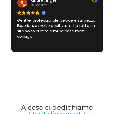
andre Angel
10 mesi fa
Gentile, professionale, veloce e sul pezzo!
Esperienza molto positiva, mi ha fatto un
sito volto curato e mi ha dato molti
consigli.
L
,
A cosa ci dedichiamo
Quotidinamente