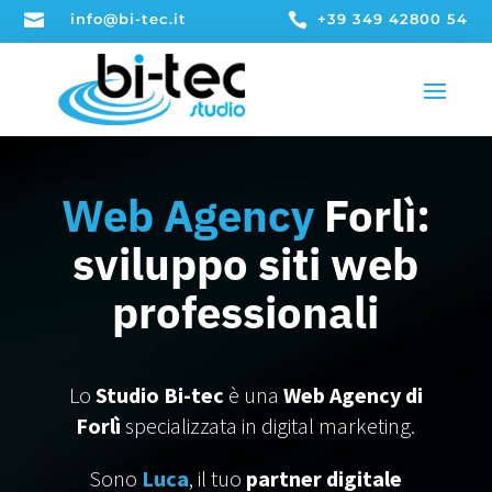

info@bi-tec.it

+39 349 42800 54
Web Agency
Forlì:
sviluppo siti web
professionali
Lo
Studio Bi-tec
è una
Web Agency di
Forlì
specializzata in digital marketing.
Sono
Luca
, il tuo
partner digitale