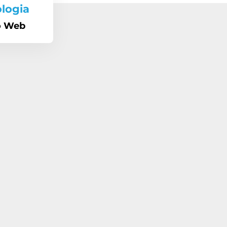
ologia
o Web