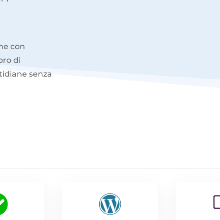
one con
oro di
tidiane senza