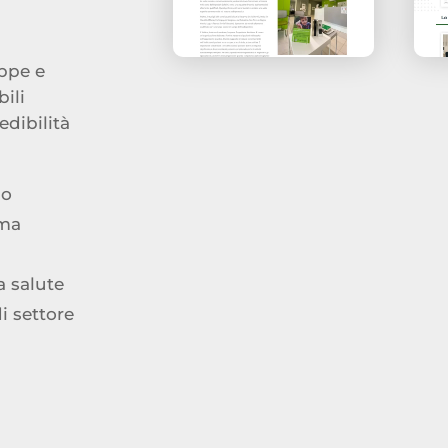
ppe e
ili
edibilità
lo
 ma
a salute
i settore