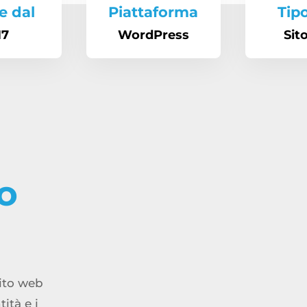
e dal
Piattaforma
Tip
17
WordPress
Sit
o
ito web
ità e i