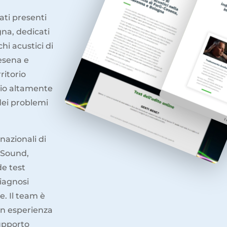
ati presenti
gna, dedicati
hi acustici di
esena e
ritorio
cio altamente
dei problemi
nazionali di
ReSound,
de test
diagnosi
e. Il team è
on esperienza
upporto