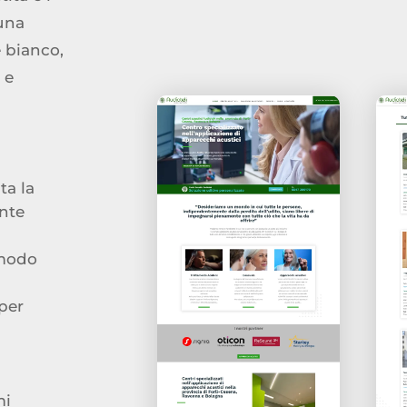
 una
e bianco,
 e
ta la
nte
 modo
per
mi