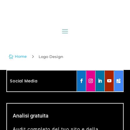
5
Home

Logo Design
Social Media
Analisi gratuita
Audit completo del tuo sito e della