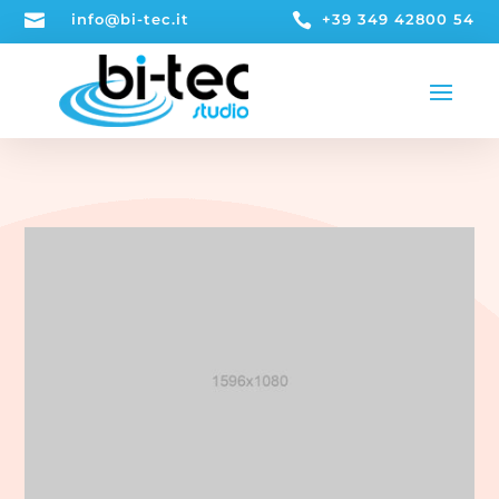

info@bi-tec.it

+39 349 42800 54