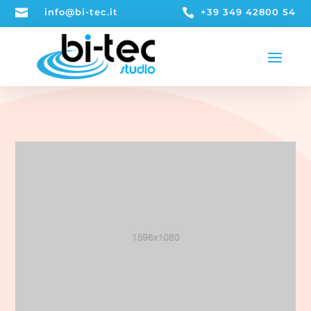

info@bi-tec.it

+39 349 42800 54